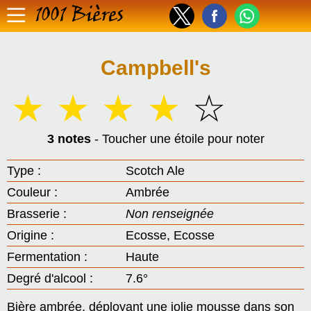
1001 Bières
Campbell's
☆
☆
☆
☆
☆
3 notes
- Toucher une étoile pour noter
Type :
Scotch Ale
Couleur :
Ambrée
Brasserie :
Non renseignée
Origine :
Ecosse, Ecosse
Fermentation :
Haute
Degré d'alcool :
7.6°
Bière ambrée, déployant une jolie mousse dans son