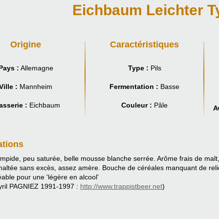
Eichbaum Leichter T
Origine
Caractéristiques
Pays :
Allemagne
Type :
Pils
Ville :
Mannheim
Fermentation :
Basse
asserie :
Eichbaum
Couleur :
Pâle
A
ations
 limpide, peu saturée, belle mousse blanche serrée. Arôme frais de ma
maltée sans excès, assez amère. Bouche de céréales manquant de relie
able pour une 'légère en alcool'
yril PAGNIEZ 1991-1997 :
http://www.trappistbeer.net
)