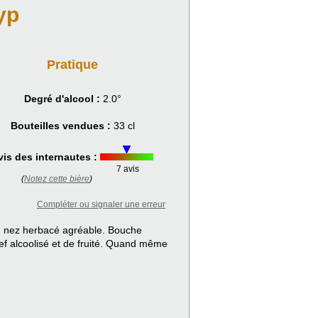
yp
Pratique
Degré d'alcool :
2.0°
Bouteilles vendues :
33 cl
vis des internautes :
7 avis
(
Notez cette bière
)
Compléter ou signaler une erreur
lt, nez herbacé agréable. Bouche
f alcoolisé et de fruité. Quand même