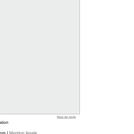
Haut de page
ation
com |
Mention légale