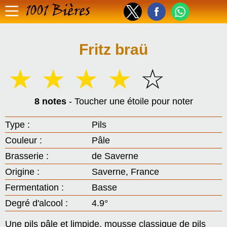
1001 Bières
Fritz braü
☆
☆
☆
☆
☆
8 notes
- Toucher une étoile pour noter
Type :
Pils
Couleur :
Pâle
Brasserie :
de Saverne
Origine :
Saverne, France
Fermentation :
Basse
Degré d'alcool :
4.9°
Une pils pâle et limpide, mousse classique de pils