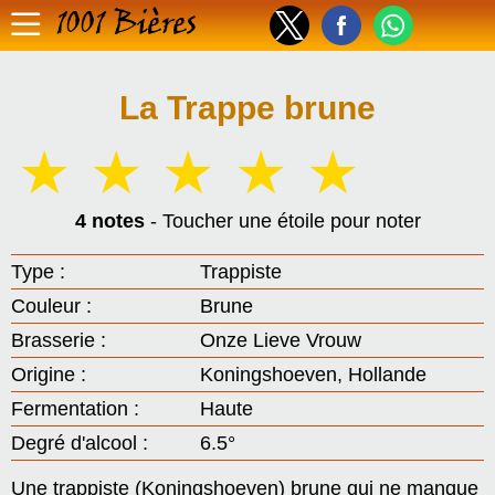
1001 Bières
La Trappe brune
☆
☆
☆
☆
☆
4 notes
- Toucher une étoile pour noter
Type :
Trappiste
Couleur :
Brune
Brasserie :
Onze Lieve Vrouw
Origine :
Koningshoeven, Hollande
Fermentation :
Haute
Degré d'alcool :
6.5°
Une trappiste (Koningshoeven) brune qui ne manque