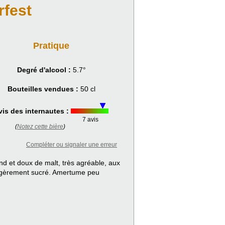
rfest
Pratique
Degré d'alcool :
5.7°
Bouteilles vendues :
50 cl
vis des internautes :
7 avis
(
Notez cette bière
)
Compléter ou signaler une erreur
nd et doux de malt, très agréable, aux
s légèrement sucré. Amertume peu