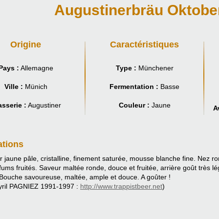
Augustinerbräu Oktobe
Origine
Caractéristiques
Pays :
Allemagne
Type :
Münchener
Ville :
Münich
Fermentation :
Basse
asserie :
Augustiner
Couleur :
Jaune
A
ations
jaune pâle, cristalline, finement saturée, mousse blanche fine. Nez ro
rfums fruités. Saveur maltée ronde, douce et fruitée, arrière goût trè
Bouche savoureuse, maltée, ample et douce. A goûter !
yril PAGNIEZ 1991-1997 :
http://www.trappistbeer.net
)