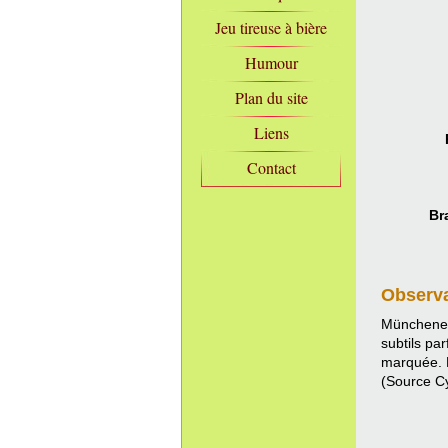
Jeu tireuse à bière
Humour
Plan du site
Liens
Contact
Br
Observ
Münchener 
subtils pa
marquée. 
(Source C