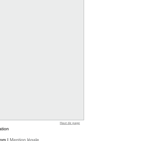
Haut de page
ation
com |
Mention légale