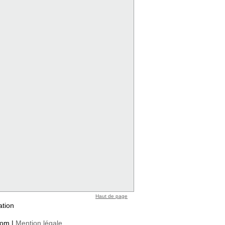
Haut de page
ation
com |
Mention légale