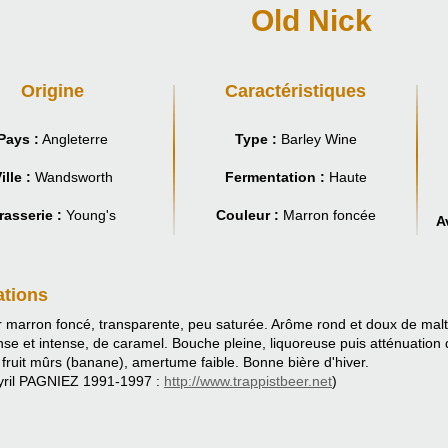
Old Nick
Origine
Caractéristiques
Pays :
Angleterre
Type :
Barley Wine
ille :
Wandsworth
Fermentation :
Haute
rasserie :
Young's
Couleur :
Marron foncée
A
ations
 marron foncé, transparente, peu saturée. Arôme rond et doux de malt
se et intense, de caramel. Bouche pleine, liquoreuse puis atténuation
fruit mûrs (banane), amertume faible. Bonne bière d'hiver.
yril PAGNIEZ 1991-1997 :
http://www.trappistbeer.net
)