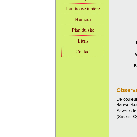
Jeu tireuse à bière
Humour
Plan du site
Liens
Contact
V
B
Observ
De couleur
douce, den
Saveur de 
(Source C