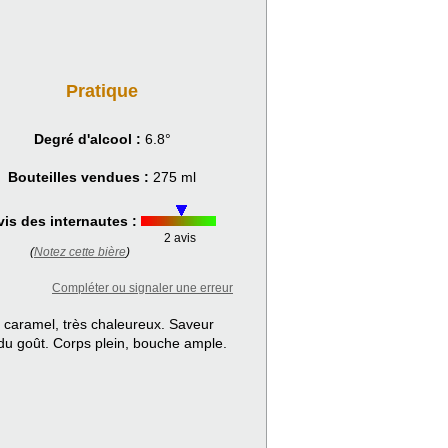
Pratique
Degré d'alcool :
6.8°
Bouteilles vendues :
275 ml
vis des internautes :
2 avis
(
Notez cette bière
)
Compléter ou signaler une erreur
 caramel, très chaleureux. Saveur
 du goût. Corps plein, bouche ample.