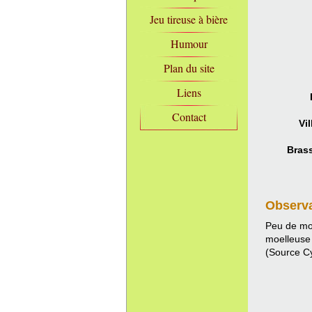
Jeu tireuse à bière
Humour
Plan du site
Liens
Contact
Vil
Brass
Observ
Peu de mou
moelleuse
(Source C