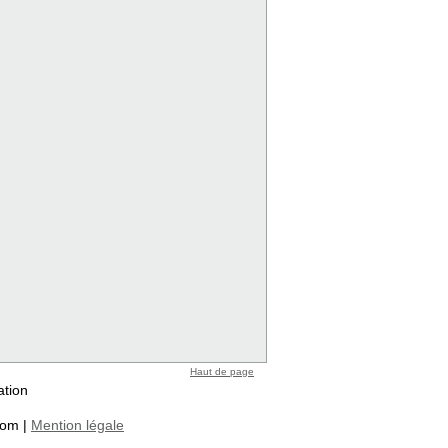
Haut de page
ation
com |
Mention légale