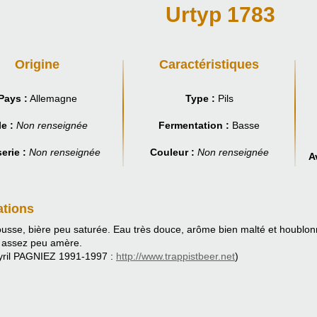
Urtyp 1783
Origine
Caractéristiques
Pays :
Allemagne
Type :
Pils
le :
Non renseignée
Fermentation :
Basse
erie :
Non renseignée
Couleur :
Non renseignée
A
ations
sse, bière peu saturée. Eau très douce, arôme bien malté et houblon
 assez peu amère.
yril PAGNIEZ 1991-1997 :
http://www.trappistbeer.net
)