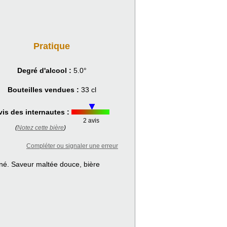
Pratique
Degré d'alcool :
5.0°
Bouteilles vendues :
33 cl
vis des internautes :
2 avis
(
Notez cette bière
)
Compléter ou signaler une erreur
né. Saveur maltée douce, bière