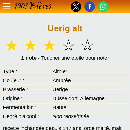
1001 Bières
Uerig alt
☆
☆
☆
☆
☆
1 note
- Toucher une étoile pour noter
Type :
Altbier
Couleur :
Ambrée
Brasserie :
Uerige
Origine :
Düsseldorf, Allemagne
Fermentation :
Haute
Degré d'alcool :
Non renseignée
recette inchangée depuis 147 ans: orge malté, malt