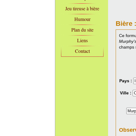
Jeu tireuse à bière
Humour
Bière 
Plan du site
Ce formu
Liens
Murphy'
champs s
Contact
Pays :
Ville :
Observ