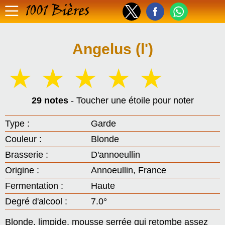
1001 Bières
Angelus (l')
☆
☆
☆
☆
☆
29 notes
- Toucher une étoile pour noter
Type :
Garde
Couleur :
Blonde
Brasserie :
D'annoeullin
Origine :
Annoeullin, France
Fermentation :
Haute
Degré d'alcool :
7.0°
Blonde, limpide, mousse serrée qui retombe assez