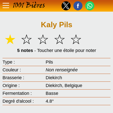
1001 Bières
Kaly Pils
☆
☆
☆
☆
☆
5 notes
- Toucher une étoile pour noter
Type :
Pils
Couleur :
Non renseignée
Brasserie :
Diekirch
Origine :
Diekirch, Belgique
Fermentation :
Basse
Degré d'alcool :
4.8°