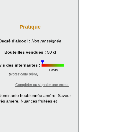
Pratique
Degré d'alcool :
Non renseignée
Bouteilles vendues :
50 cl
vis des internautes :
1 avis
(
Notez cette bière
)
Compléter ou signaler une erreur
à dominante houblonnée amère. Saveur
très amère. Nuances fruitées et