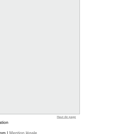
Haut de page
ation
com |
Mention légale