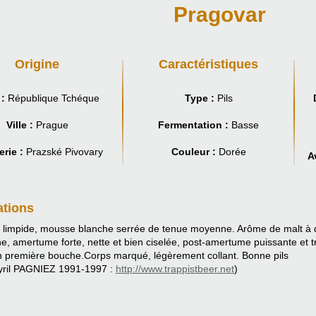
Pragovar
Origine
Caractéristiques
:
République Tchéque
Type :
Pils
Ville :
Prague
Fermentation :
Basse
rie :
Prazské Pivovary
Couleur :
Dorée
A
ations
e, limpide, mousse blanche serrée de tenue moyenne. Arôme de malt 
he, amertume forte, nette et bien ciselée, post-amertume puissante et 
n première bouche.Corps marqué, légèrement collant. Bonne pils
yril PAGNIEZ 1991-1997 :
http://www.trappistbeer.net
)