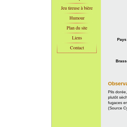
Jeu tireuse à bière
Humour
Plan du site
Liens
Pays 
Contact
Brasse
Observ
Pils doré
plutôt sèc
fugaces e
(Source C