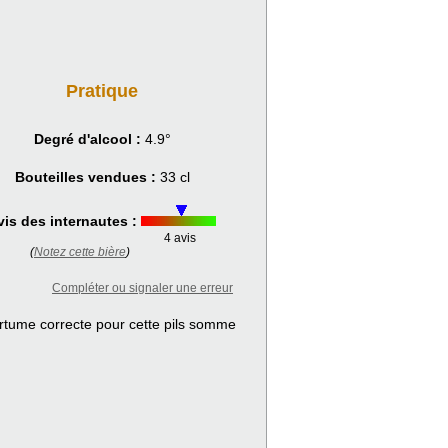
Pratique
Degré d'alcool :
4.9°
Bouteilles vendues :
33 cl
vis des internautes :
4 avis
(
Notez cette bière
)
Compléter ou signaler une erreur
rtume correcte pour cette pils somme