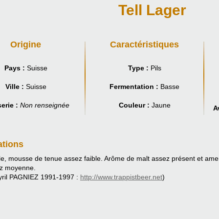
Tell Lager
Origine
Caractéristiques
Pays :
Suisse
Type :
Pils
Ville :
Suisse
Fermentation :
Basse
erie :
Non renseignée
Couleur :
Jaune
A
ations
le, mousse de tenue assez faible. Arôme de malt assez présent et ame
ez moyenne.
yril PAGNIEZ 1991-1997 :
http://www.trappistbeer.net
)