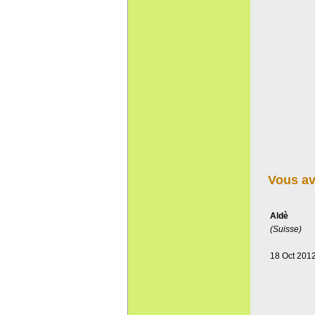
Vous ave
Aldè
(Suisse)
18 Oct 201