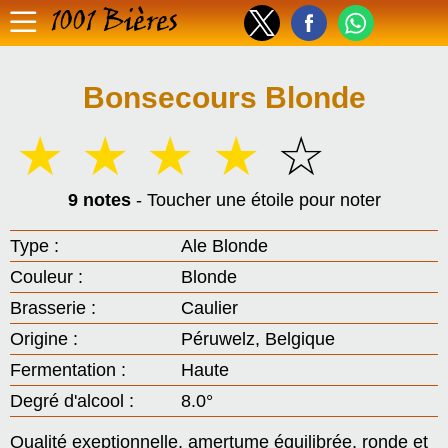
1001 Bières
Bonsecours Blonde
☆
☆
☆
☆
☆
9 notes
- Toucher une étoile pour noter
Type :
Ale Blonde
Couleur :
Blonde
Brasserie :
Caulier
Origine :
Péruwelz, Belgique
Fermentation :
Haute
Degré d'alcool :
8.0°
Qualité exeptionnelle, amertume équilibrée, ronde et