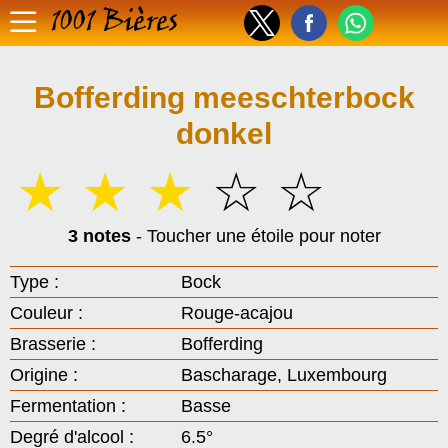
1001 Bières
Bofferding meeschterbock
donkel
☆
☆
☆
☆
☆
3 notes
- Toucher une étoile pour noter
Type :
Bock
Couleur :
Rouge-acajou
Brasserie :
Bofferding
Origine :
Bascharage, Luxembourg
Fermentation :
Basse
Degré d'alcool :
6.5°