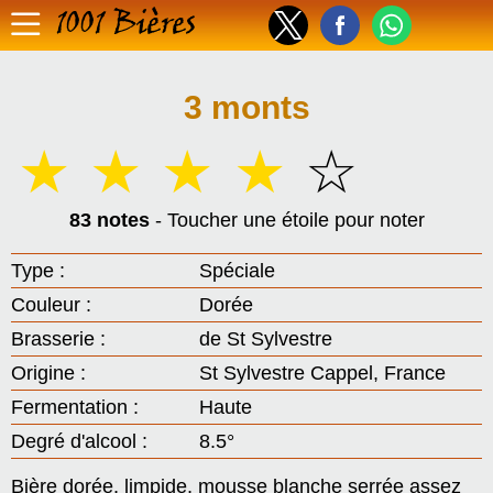
1001 Bières
3 monts
☆
☆
☆
☆
☆
83 notes
- Toucher une étoile pour noter
Type :
Spéciale
Couleur :
Dorée
Brasserie :
de St Sylvestre
Origine :
St Sylvestre Cappel, France
Fermentation :
Haute
Degré d'alcool :
8.5°
Bière dorée, limpide, mousse blanche serrée assez