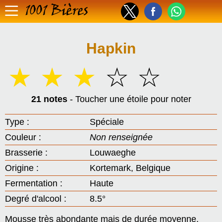
1001 Bières
Hapkin
☆
☆
☆
☆
☆
21 notes
- Toucher une étoile pour noter
Type :
Spéciale
Couleur :
Non renseignée
Brasserie :
Louwaeghe
Origine :
Kortemark, Belgique
Fermentation :
Haute
Degré d'alcool :
8.5°
Mousse très abondante mais de durée moyenne,