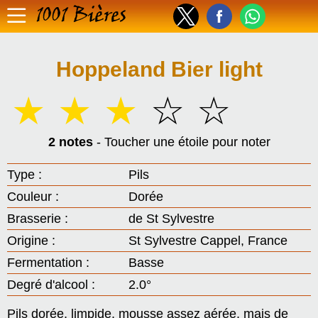
1001 Bières
Hoppeland Bier light
☆
☆
☆
☆
☆
2 notes
- Toucher une étoile pour noter
Type :
Pils
Couleur :
Dorée
Brasserie :
de St Sylvestre
Origine :
St Sylvestre Cappel, France
Fermentation :
Basse
Degré d'alcool :
2.0°
Pils dorée, limpide, mousse assez aérée, mais de