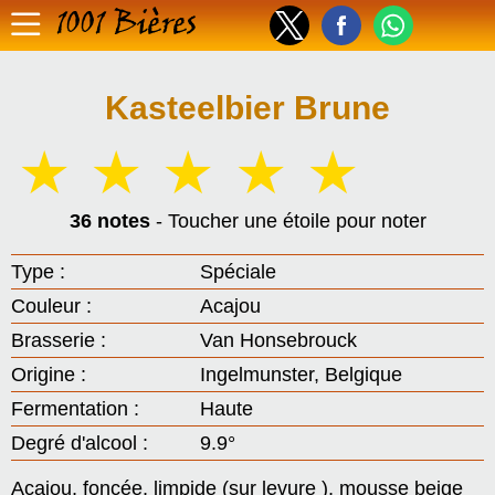
1001 Bières
Kasteelbier Brune
☆
☆
☆
☆
☆
36 notes
- Toucher une étoile pour noter
Type :
Spéciale
Couleur :
Acajou
Brasserie :
Van Honsebrouck
Origine :
Ingelmunster, Belgique
Fermentation :
Haute
Degré d'alcool :
9.9°
Acajou, foncée, limpide (sur levure ), mousse beige