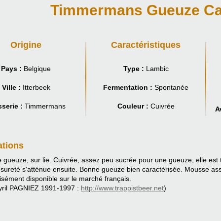
Timmermans Gueuze C
Origine
Caractéristiques
Pays :
Belgique
Type :
Lambic
Ville :
Itterbeek
Fermentation :
Spontanée
serie :
Timmermans
Couleur :
Cuivrée
A
ations
gueuze, sur lie. Cuivrée, assez peu sucrée pour une gueuze, elle est t
 sureté s'atténue ensuite. Bonne gueuze bien caractérisée. Mousse as
sément disponible sur le marché français.
yril PAGNIEZ 1991-1997 :
http://www.trappistbeer.net
)