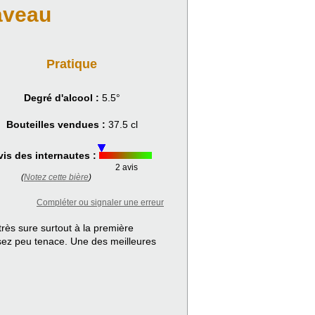
aveau
Pratique
Degré d'alcool :
5.5°
Bouteilles vendues :
37.5 cl
vis des internautes :
2 avis
(
Notez cette bière
)
Compléter ou signaler une erreur
rès sure surtout à la première
sez peu tenace. Une des meilleures