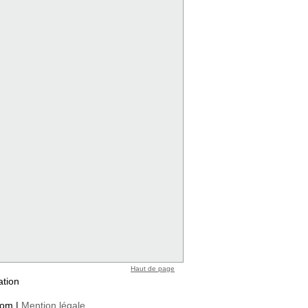
Haut de page
ation
com |
Mention légale