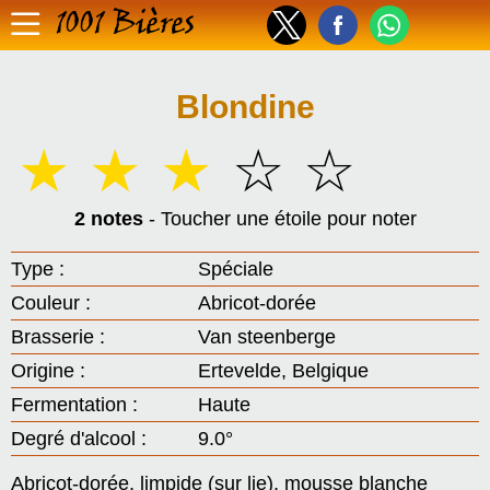
1001 Bières
Blondine
☆
☆
☆
☆
☆
2 notes
- Toucher une étoile pour noter
Type :
Spéciale
Couleur :
Abricot-dorée
Brasserie :
Van steenberge
Origine :
Ertevelde, Belgique
Fermentation :
Haute
Degré d'alcool :
9.0°
Abricot-dorée, limpide (sur lie), mousse blanche