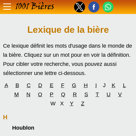
1001 Bières
Lexique de la bière
Ce lexique définit les mots d'usage dans le monde de
la bière. Cliquez sur un mot pour en voir la définition.
Pour cibler votre recherche, vous pouvez aussi
sélectionner une lettre ci-dessous.
A
B
C
D
E
F
G
H
I
J
K
L
M
N
O
P
Q
R
S
T
U
V
W X
Y
Z
H
Houblon