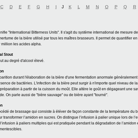
C
D
E
F
G
H
I
J
K
L
M
N
O
P
Q
R
nifie "International Bitterness Units". Il s'agit du système international de mesure de
mertume de la bière utilisé par tous les maîtres brasseurs. Il permet de quantifier en
 million les acides alpha.
al Stout
ut au degré d'alcool élevé.
ion
arition durant l'élaboration de la bière d'une fermentation anormale généralement
sence de bactéries. L'infection de la bière peut surgir à n'importe quel niveau de l
préparation à partir de la cuisson du moût. Elle altère le goût en dégageant une s
de. On parle aussi de "bière sauvage" ou de bière ayant "tourné".
on
cédé de brassage qui consiste à éléver de façon constante de la température du b
r transformer l’amidon en sucres. On distingue l’infusion à palier unique lors de l
l’infusion à paliers multiples qui est pratiquée pendant la dégradation de l’amidon
mentescibles.