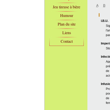
A
B
Jeu tireuse à bière
I
Humour
I.B.U.
Plan du site
Sig
l'a
Liens
par
Contact
Imperi
Sto
Infect
App
pré
de 
aci
Infusi
Pro
pou
de 
fer