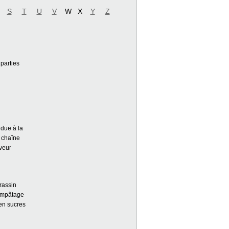
S
T
U
V
W X
Y
Z
 parties
 due à la
a chaîne
aveur
rassin
’empâtage
 en sucres